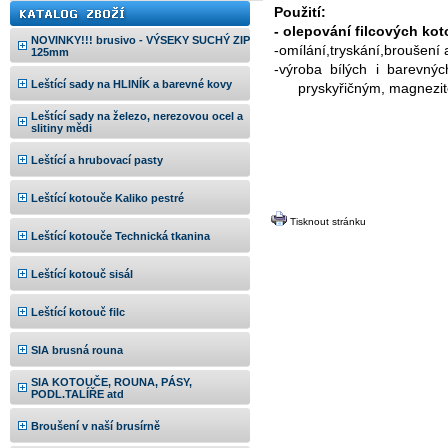
Použití:
- olepování filcových k
NOVINKY!!! brusivo - VÝSEKY SUCHÝ ZIP
-omílání,tryskání,broušení 
125mm
-výroba bílých i barevný
Leštící sady na HLINÍK a barevné kovy
pryskyřičným, magnezi
Leštící sady na železo, nerezovou ocel a
slitiny mědi
Leštící a hrubovací pasty
Leštící kotouče Kaliko pestré
Tisknout stránku
Leštící kotouče Technická tkanina
Leštící kotouč sisál
Leštící kotouč filc
SIA brusná rouna
SIA KOTOUČE, ROUNA, PÁSY,
PODL.TALÍŘE atd
Broušení v naší brusírně