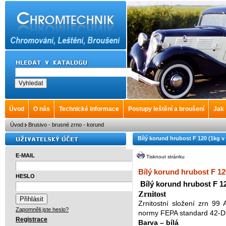
Úvod
O nás
Technické informace
Postupy leštění a broušení
Jak
Úvod
Brusivo - brusné zrno - korund
Bílý korund hrubost F 120 (1kg
E-MAIL
Tisknout stránku
Bílý korund hrubost F 
HESLO
Bílý korund hrubost F 1
Zrnitost
Zrnitostní složení zrn 9
Zapomněli jste heslo?
normy FEPA standard 42-
Registrace
Barva – bílá