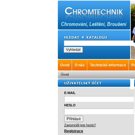
Úvod
O nás
Technické informace
Po
Úvod
E-MAIL
HESLO
Zapomněli jste heslo?
Registrace