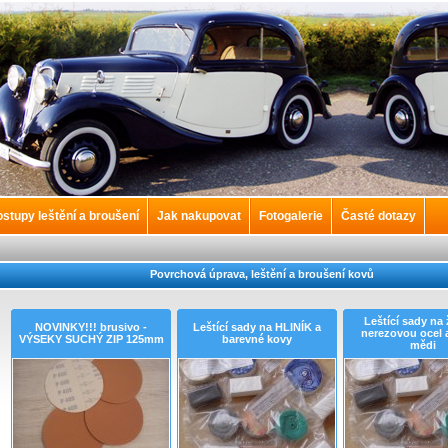
stupy leštění a broušení
Jak nakupovat
Fotogalerie
Časté dotazy
Povrchová úprava, leštění a broušení kovů
Leštící sady na 
NOVINKY!!! brusivo -
Leštící sady na HLINÍK a
nerezovou ocel a
VÝSEKY SUCHÝ ZIP 125mm
barevné kovy
mědi