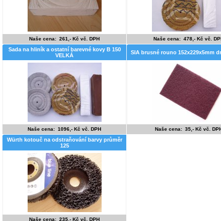
Naše cena: 261,- Kč vč. DPH
Naše cena: 478,- Kč vč. D
Sada na hliník a ostatní barevné kovy B 150
SIA brusné rouno 152x229x5mm dr
VELKÁ
Naše cena: 1096,- Kč vč. DPH
Naše cena: 35,- Kč vč. DP
Würth kotouč na odstraňování barvy průměr
125
Naše cena: 235,- Kč vč. DPH