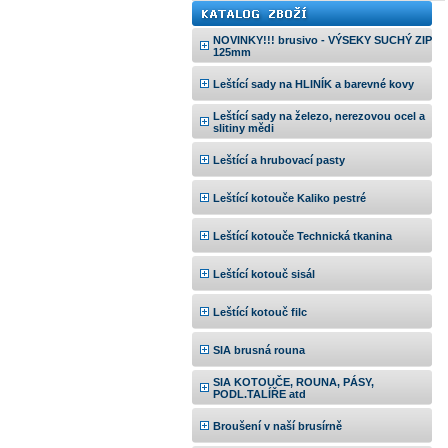
NOVINKY!!! brusivo - VÝSEKY SUCHÝ ZIP
125mm
Leštící sady na HLINÍK a barevné kovy
Leštící sady na železo, nerezovou ocel a
slitiny mědi
Leštící a hrubovací pasty
Leštící kotouče Kaliko pestré
Leštící kotouče Technická tkanina
Leštící kotouč sisál
Leštící kotouč filc
SIA brusná rouna
SIA KOTOUČE, ROUNA, PÁSY,
PODL.TALÍŘE atd
Broušení v naší brusírně