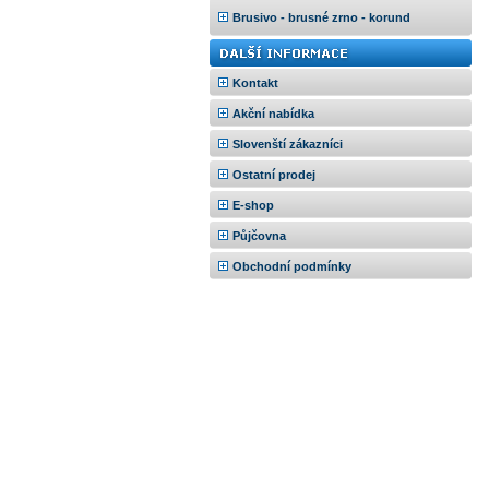
Brusivo - brusné zrno - korund
Kontakt
Akční nabídka
Slovenští zákazníci
Ostatní prodej
E-shop
Půjčovna
Obchodní podmínky