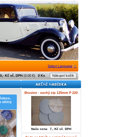
Select Language
▼
0,- Kč vč. DPH
(0.00 €)
0 Ks
Brusivo - suchý zip 125mm P 220
železo,
 slitiny
Naše cena: 7,- Kč vč. DPH