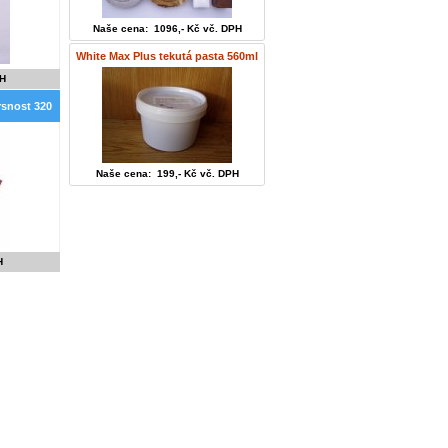
Naše cena: 1096,- Kč vč. DPH
White Max Plus tekutá pasta 560ml
PH
snost 320
Naše cena: 199,- Kč vč. DPH
H