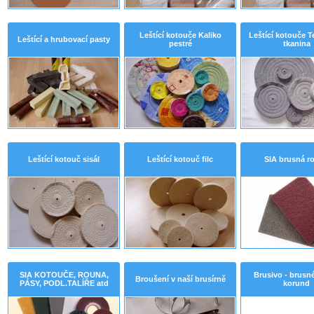
Leštící kotouče Kaliko
Leštící kotouče T
Leštící a hrubovací pasty
pestré
tkanina
Leštící kotouč sisál
Leštící kotouč filc
SIA brusná r
SIA KOTOUČE, ROUNA,
Brusivo - brusné
Broušení v naší brusírně
PÁSY, PODL.TALÍŘE atd
korund