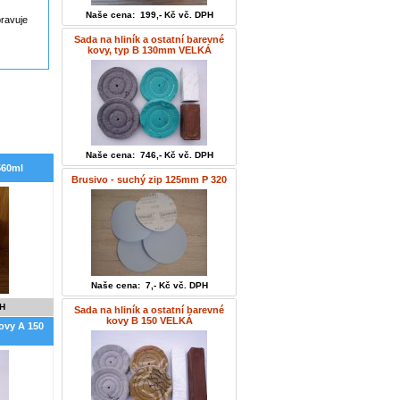
Naše cena: 199,- Kč vč. DPH
pravuje
Sada na hliník a ostatní barevné
kovy, typ B 130mm VELKÁ
Naše cena: 746,- Kč vč. DPH
560ml
Brusivo - suchý zip 125mm P 320
Naše cena: 7,- Kč vč. DPH
PH
Sada na hliník a ostatní barevné
kovy B 150 VELKÁ
kovy A 150