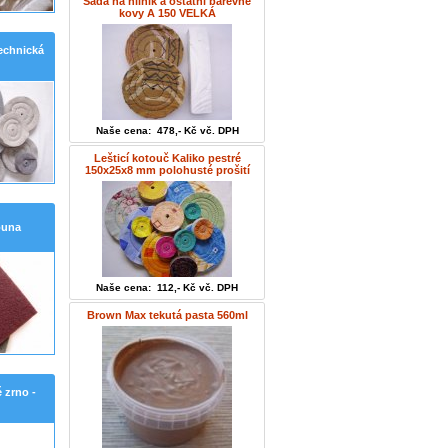
Sada na hliník a ostatní barevné
kovy A 150 VELKÁ
echnická
Naše cena: 478,- Kč vč. DPH
Lešticí kotouč Kaliko pestré
150x25x8 mm polohusté prošití
ouna
Naše cena: 112,- Kč vč. DPH
Brown Max tekutá pasta 560ml
 zrno -