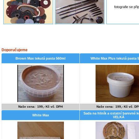
fotografie se při
Doporučujeme
Brown Max tekutá pasta 560ml
White Max Plus tekutá pasta 
Naše cena: 199,- Kč vč. DPH
Naše cena: 199,- Kč vč. D
Sada na hliník a ostatní barevné 
White Max
VELKÁ