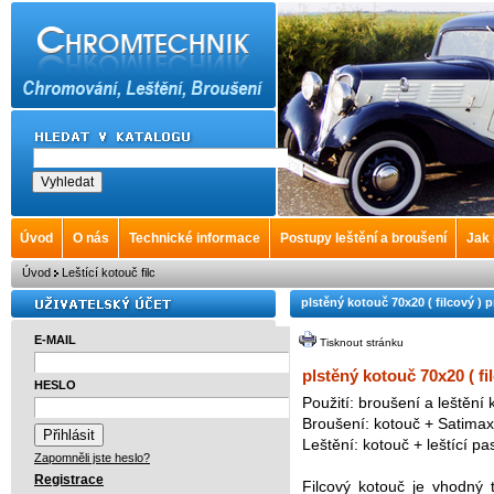
Úvod
O nás
Technické informace
Postupy leštění a broušení
Jak
Úvod
Leštící kotouč filc
plstěný kotouč 70x20 ( filcový )
E-MAIL
Tisknout stránku
plstěný kotouč 70x20 ( f
HESLO
Použití: broušení a leštění
Broušení: kotouč + Satimax 
Leštění: kotouč + leštící p
Zapomněli jste heslo?
Registrace
Filcový kotouč je vhodný 