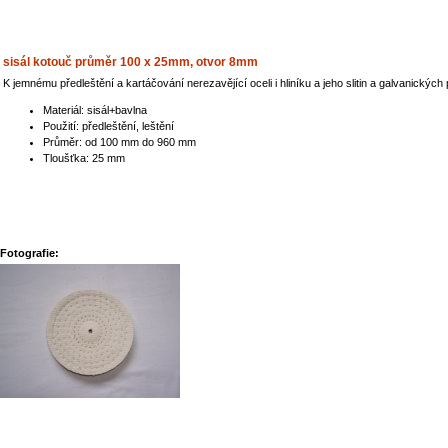
sisál kotouč průměr 100 x 25mm, otvor 8mm
K jemnému předleštění a kartáčování nerezavějící oceli i hliníku a jeho slitin a galvanickýc
Materiál: sisál+bavlna
Použití: předleštění, leštění
Průměr: od 100 mm do 960 mm
Tloušťka: 25 mm
Fotografie: