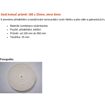
Sisál kotouč průměr 180 x 25mm, otvor 8mm
K jemnému předleštění a kartáčování nerezavějící oceli i hliníku a jeho slitin a galvanickýc
Materiál: kombinace sisál+bavlna
Použití: předleštění, leštění
Průměr: od 100 mm do 960 mm
Tloušťka: 25 mm
Fotografie: